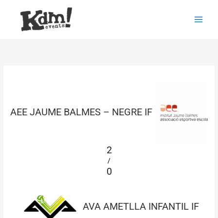
Ir
Main
al
Men
contenido
AEE JAUME BALMES – NEGRE IF
2
/
0
AVA AMETLLA INFANTIL IF