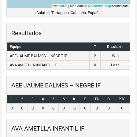
Leaflet
|
Map data ©
OpenStreetMap
contributors
Calafell, Tarragona, Cataluña, España
Resultados
Equipo
T
Resultado
AEE JAUME BALMES – NEGRE IF
2
Win
AVA AMETLLA INFANTIL IF
0
Loss
AEE JAUME BALMES – NEGRE IF
1
2
3
4
5
S
K
E
TA
B
PTS
0
0
0
0
0
0
0
0
0
0
0
AVA AMETLLA INFANTIL IF