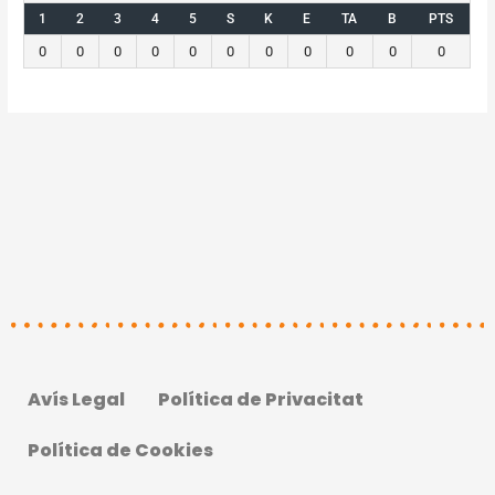
1
2
3
4
5
S
K
E
TA
B
PTS
0
0
0
0
0
0
0
0
0
0
0
Avís Legal
Política de Privacitat
Política de Cookies