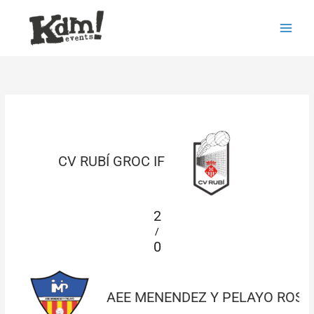
Ir
Main
al
Men
contenido
CV RUBÍ GROC IF
2
/
0
AEE MENENDEZ Y PELAYO ROSA 