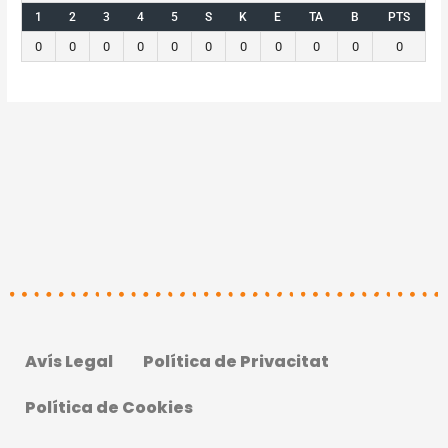
1
2
3
4
5
S
K
E
TA
B
PTS
0
0
0
0
0
0
0
0
0
0
0
Avís Legal
Política de Privacitat
Política de Cookies