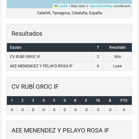
Leaflet
|
Map data ©
OpenStreetMap
contributors
Calafell, Tarragona, Cataluña, España
Resultados
Equipo
T
Resultado
CV RUBÍ GROC IF
2
Win
AEE MENENDEZ Y PELAYO ROSA IF
0
Loss
CV RUBÍ GROC IF
1
2
3
4
5
S
K
E
TA
B
PTS
0
0
0
0
0
0
0
0
0
0
0
AEE MENENDEZ Y PELAYO ROSA IF