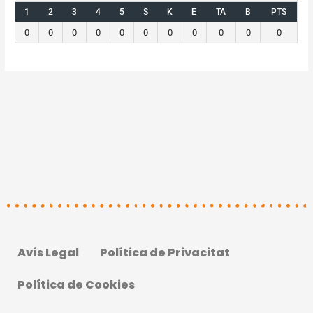
1
2
3
4
5
S
K
E
TA
B
PTS
0
0
0
0
0
0
0
0
0
0
0
Avís Legal
Política de Privacitat
Política de Cookies