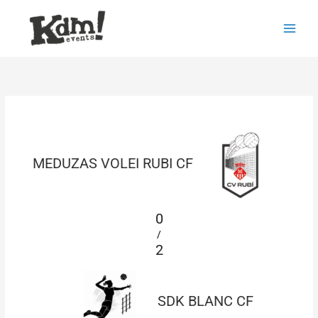
Ir
Main
al
Men
contenido
MEDUZAS VOLEI RUBI CF
0
/
2
SDK BLANC CF