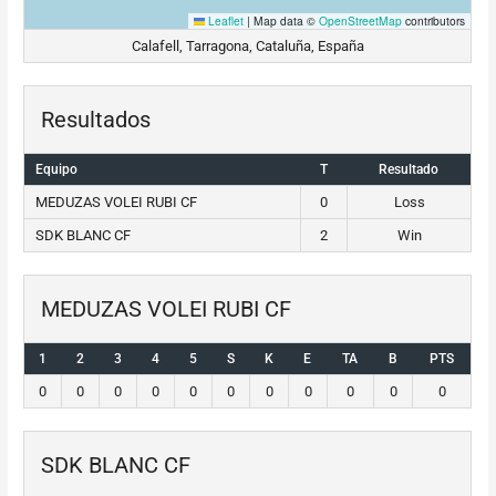
Leaflet
|
Map data ©
OpenStreetMap
contributors
Calafell, Tarragona, Cataluña, España
Resultados
Equipo
T
Resultado
MEDUZAS VOLEI RUBI CF
0
Loss
SDK BLANC CF
2
Win
MEDUZAS VOLEI RUBI CF
1
2
3
4
5
S
K
E
TA
B
PTS
0
0
0
0
0
0
0
0
0
0
0
SDK BLANC CF