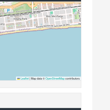
Leaflet
|
Map data ©
OpenStreetMap
contributors