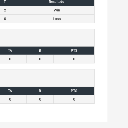
T
Resultado
2
Win
0
Loss
TA
B
PTS
0
0
0
TA
B
PTS
0
0
0