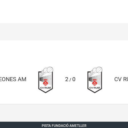
PEONES AM
2
0
CV R
/
PISTA FUNDACIÓ AMETLLER