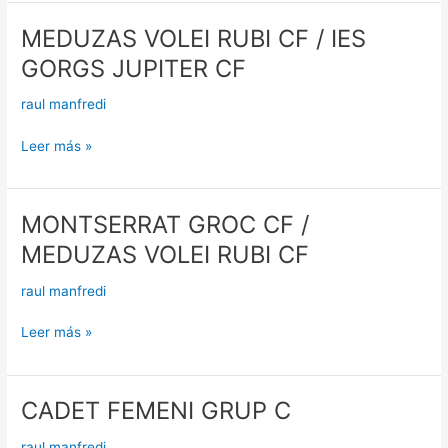
CF
MEDUZAS VOLEI RUBI CF / IES
MEDUZAS
VOLEI
GORGS JUPITER CF
RUBI
CF
raul manfredi
/
IES
Leer más »
GORGS
JUPITER
CF
MONTSERRAT GROC CF /
MONTSERRAT
GROC
MEDUZAS VOLEI RUBI CF
CF
/
raul manfredi
MEDUZAS
VOLEI
Leer más »
RUBI
CF
CADET FEMENI GRUP C
CADET
FEMENI
raul manfredi