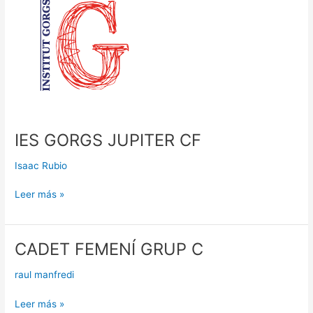
JUPITER
CF
IES GORGS JUPITER CF
Isaac Rubio
Leer más »
CADET FEMENÍ GRUP C
CADET
FEMENÍ
raul manfredi
GRUP
C
Leer más »