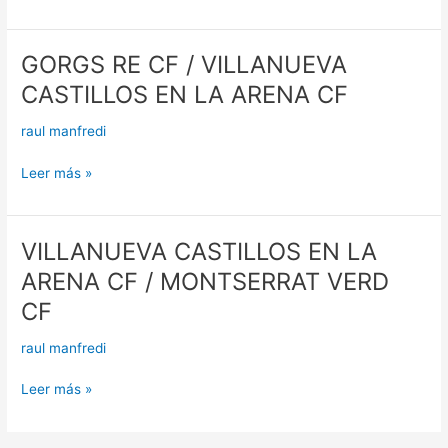
GORGS RE CF / VILLANUEVA
GORGS
RE
CASTILLOS EN LA ARENA CF
CF
/
raul manfredi
VILLANUEVA
CASTILLOS
Leer más »
EN
LA
ARENA
VILLANUEVA CASTILLOS EN LA
VILLANUEVA
CF
CASTILLOS
ARENA CF / MONTSERRAT VERD
EN
CF
LA
ARENA
raul manfredi
CF
/
Leer más »
MONTSERRAT
VERD
CF