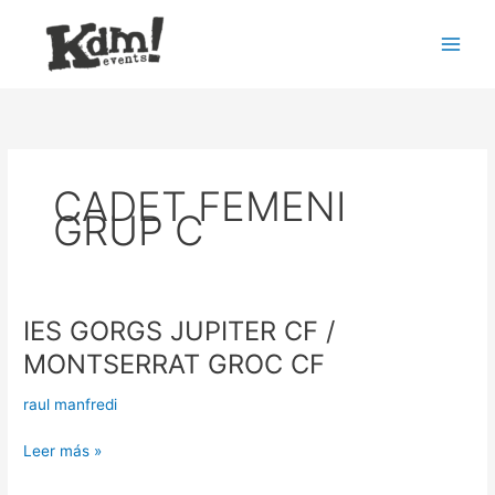
Ir
Main
al
Men
contenido
CADET FEMENI
GRUP C
IES GORGS JUPITER CF /
IES
GORGS
MONTSERRAT GROC CF
JUPITER
CF
raul manfredi
/
MONTSERRAT
Leer más »
GROC