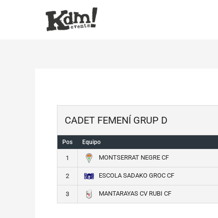
Ir
al
contenido
CADET FEMENÍ GRUP D
Pos
Equipo
MONTSERRAT NEGRE CF
1
ESCOLA SADAKO GROC CF
2
MANTARAYAS CV RUBI CF
3