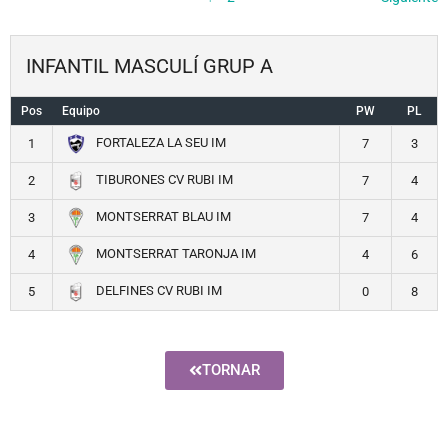
INFANTIL MASCULÍ GRUP A
Pos
Equipo
PW
PL
FORTALEZA LA SEU IM
1
7
3
TIBURONES CV RUBI IM
2
7
4
MONTSERRAT BLAU IM
3
7
4
MONTSERRAT TARONJA IM
4
4
6
DELFINES CV RUBI IM
5
0
8
TORNAR